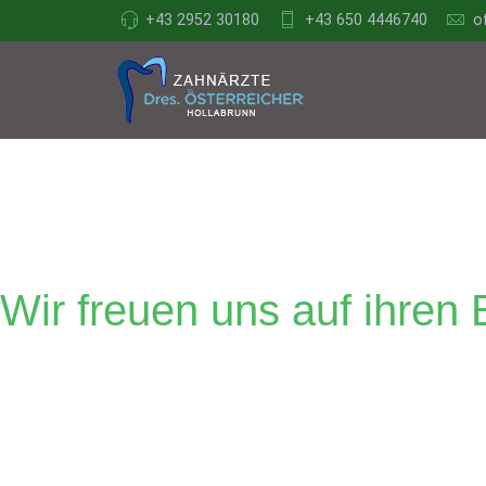
+43 2952 30180
+43 650 4446740
o
Zahnärzte Dr
Wir freuen uns auf ihren
Zahnärzte Dr