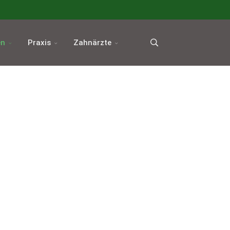
en
Praxis
Zahnärzte
er
er