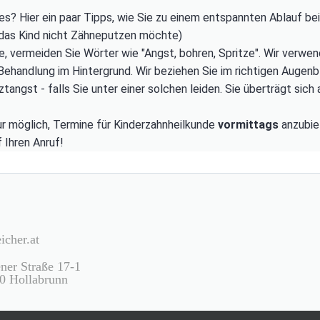
s? Hier ein paar Tipps, wie Sie zu einem entspannten Ablauf be
 das Kind nicht Zähneputzen möchte)
, vermeiden Sie Wörter wie "Angst, bohren, Spritze". Wir verwend
ehandlung im Hintergrund. Wir beziehen Sie im richtigen Augenbli
tangst - falls Sie unter einer solchen leiden. Sie überträgt sich a
nur möglich, Termine für Kinderzahnheilkunde
vormittags
anzubiet
 Ihren Anruf!
icher.at
ner Straße 17-1
0 Hollabrunn