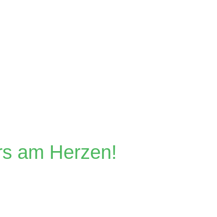
er
ers am Herzen!
er