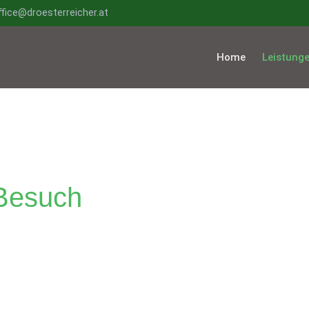
ffice@droesterreicher.at
Home
Leistung
. Österreich
 Besuch
. Österreich